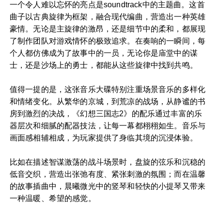
一个令人难以忘怀的亮点是soundtrack中的主题曲。这首
曲子以古典旋律为框架，融合现代编曲，营造出一种英雄
豪情。无论是主旋律的激昂，还是细节中的柔和，都展现
了制作团队对游戏情怀的极致追求。在奏响的一瞬间，每
个人都仿佛成为了故事中的一员，无论你是庙堂中的谋
士，还是沙场上的勇士，都能从这些旋律中找到共鸣。
值得一提的是，这张音乐大碟特别注重场景音乐的多样化
和情绪变化。从繁华的京城，到荒凉的战场，从静谧的书
房到激烈的决战，《幻想三国志2》的配乐通过丰富的乐
器层次和细腻的配器技法，让每一幕都栩栩如生。音乐与
画面感相辅相成，为玩家提供了身临其境的沉浸体验。
比如在描述智谋激荡的战斗场景时，盘旋的弦乐和沉稳的
低音交织，营造出张弛有度、紧张刺激的氛围；而在温馨
的故事插曲中，晨曦微光中的竖琴和轻快的小提琴又带来
一种温暖、希望的感觉。