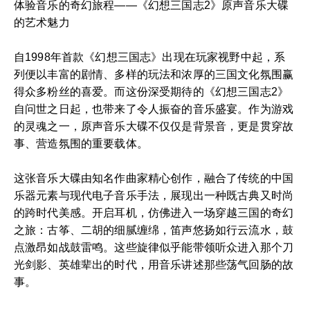
体验音乐的奇幻旅程——《幻想三国志2》原声音乐大碟
的艺术魅力
自1998年首款《幻想三国志》出现在玩家视野中起，系
列便以丰富的剧情、多样的玩法和浓厚的三国文化氛围赢
得众多粉丝的喜爱。而这份深受期待的《幻想三国志2》
自问世之日起，也带来了令人振奋的音乐盛宴。作为游戏
的灵魂之一，原声音乐大碟不仅仅是背景音，更是贯穿故
事、营造氛围的重要载体。
这张音乐大碟由知名作曲家精心创作，融合了传统的中国
乐器元素与现代电子音乐手法，展现出一种既古典又时尚
的跨时代美感。开启耳机，仿佛进入一场穿越三国的奇幻
之旅：古筝、二胡的细腻缠绵，笛声悠扬如行云流水，鼓
点激昂如战鼓雷鸣。这些旋律似乎能带领听众进入那个刀
光剑影、英雄辈出的时代，用音乐讲述那些荡气回肠的故
事。