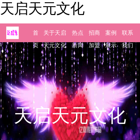
天启天元文化
首
关于天启
热点
招商
案例
联系
页
天元文化
新闻
加盟
展示
我们
天启天元文化